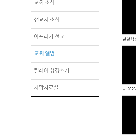
교회 소식
선교지 소식
아프리카 선교
밀알학
교회 앨범
릴레이 성경쓰기
자막자료실