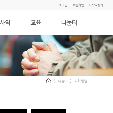
로그인
회원가입
ID/PW찾기
사역
교육
나눔터
>
나눔터
>
교회 앨범