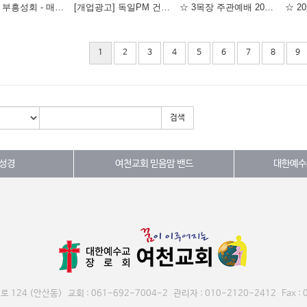
☆ 2026 부흥성회 - 매인 것에서 풀릴 지어다 / 세계로 금란교회 주성민 목사 - ☆
[개업광고] 독일PM 건강식품
☆ 3목장 주관예배 2026.06.21 ☆
1
2
3
4
5
6
7
8
9
검색
 성경
여천교회 믿음맘 밴드
대한예수
124 (안산동) 교회 : 061-692-7004-2 관리자 : 010-2120-2412 Fax : 