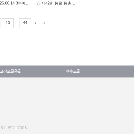
☆ 2026.06.14 3부예배 ☆
☆ 제42회 농협.농촌 복음화 전국대회 ☆
...
10
44
교장로회총회
여수노회
061-692-7005