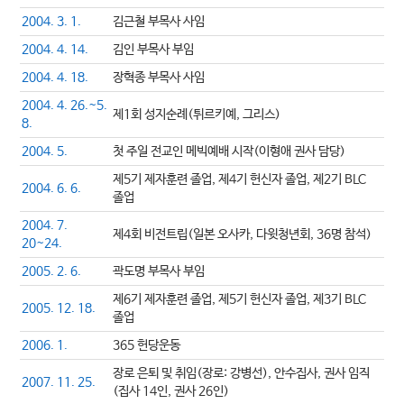
2004. 3. 1.
김근철 부목사 사임
2004. 4. 14.
김인 부목사 부임
2004. 4. 18.
장혁종 부목사 사임
2004. 4. 26.~5.
제1회 성지순례(튀르키예, 그리스)
8.
2004. 5.
첫 주일 전교인 메빅예배 시작(이형애 권사 담당)
제5기 제자훈련 졸업, 제4기 헌신자 졸업, 제2기 BLC
2004. 6. 6.
졸업
2004. 7.
제4회 비전트립(일본 오사카, 다윗청년회, 36명 참석)
20~24.
2005. 2. 6.
곽도명 부목사 부임
제6기 제자훈련 졸업, 제5기 헌신자 졸업, 제3기 BLC
2005. 12. 18.
졸업
2006. 1.
365 헌당운동
장로 은퇴 및 취임(장로: 강병선), 안수집사, 권사 임직
2007. 11. 25.
(집사 14인, 권사 26인)