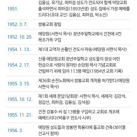
김용심, 유기남, 최하검 성도가 전도되어 함께 덕양교회
1951.
출석하면서 최하검(1893년생) 성도 집에서 가정 예배를
드리다(초대 교인: 김용심, 최하검, 박소진)
1952. 3. 7.
쌍봉교회 창립
애양원(서현식 목사) 장년주일학교에서 건천에 4칸
1952. 10. 20.
목조가옥 구입
1954. 1. 13.
제1대 교역자 손활인 전도사 파송(애양원 서현식 목사)
신풍 애양원교회 장년주일학교 성도들의 정성 어린
1954. 2. 17.
헌금으로 사랑의 원자탄 손양원 목사 기념교회로
건립하기 위해 임야 113평 매입(1984년 교회 기록)
제36회 순천노회에서 쌍봉교회 개척을 허가받다(애양원
1955. 3. 15.
서현식 목사)
제1회 세례 문답(당회장: 서현식 목사, 세례자: 김강석,
1955. 10. 12.
정갑선, 최하검, 김용심, 김석점)
건천 강봉수 씨 집 13평을 구입하고 교회로 개조해
1955. 11. 21.
예배드리다(박용구 전도사 시무)
애양원 성도들과 쌍봉면 학용리에 돌교회 건축(보이열
1956. 3.
선교사 참여)