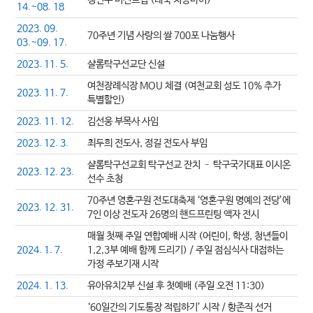
청년부 비전트립 (태국 치앙마이)
14.~08. 18
2023. 09.
70주년 기념 사랑의 쌀 700포 나눔행사
03.~09. 17.
2023. 11. 5.
샬롬탁구선교단 신설
여천장례식장 MOU 체결 (여천교회 성도 10% 추가
2023. 11. 7.
특별할인)
2023. 11. 12.
김선웅 부목사 사임
2023. 12. 3.
최두희 전도사, 정길 전도사 부임
샬롬탁구선교회 탁구선교 잔치 – 탁구국가대표 이시온
2023. 12. 23.
선수 초청
70주년 영혼구원 전도대축제 ‘영혼구원 명예의 전당’에
2023. 12. 31.
7인 이상 전도자 26명의 핸드프린팅 액자 전시
매월 첫째 주일 연합예배 시작 (어린이, 학생, 청년들이
2024. 1. 7.
1,2,3부 예배 함께 드리기) / 주일 점심식사 대접하는
가정 주보기재 시작
2024. 1. 13.
유아유치2부 신설 후 첫예배 (주일 오전 11:30)
‘60일간의 기도통장 적립하기’ 시작 / 항존직 선거