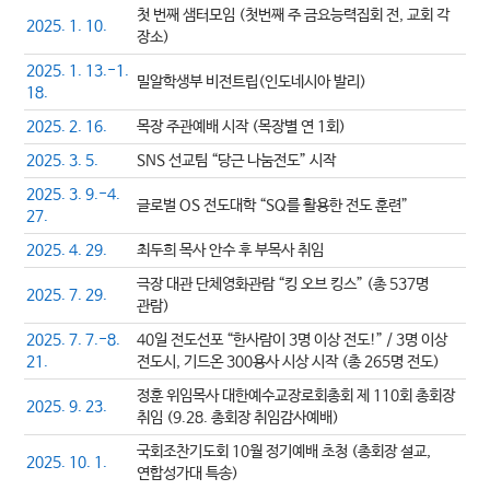
첫 번째 샘터모임 (첫번째 주 금요능력집회 전, 교회 각
2025. 1. 10.
장소)
2025. 1. 13.-1.
밀알학생부 비전트립(인도네시아 발리)
18.
2025. 2. 16.
목장 주관예배 시작 (목장별 연 1회)
2025. 3. 5.
SNS 선교팀 “당근 나눔전도” 시작
2025. 3. 9.-4.
글로벌 OS 전도대학 “SQ를 활용한 전도 훈련”
27.
2025. 4. 29.
최두희 목사 안수 후 부목사 취임
극장 대관 단체영화관람 “킹 오브 킹스” (총 537명
2025. 7. 29.
관람)
2025. 7. 7.-8.
40일 전도선포 “한사람이 3명 이상 전도!” / 3명 이상
21.
전도시, 기드온 300용사 시상 시작 (총 265명 전도)
정훈 위임목사 대한예수교장로회총회 제 110회 총회장
2025. 9. 23.
취임 (9.28. 총회장 취임감사예배)
국회조찬기도회 10월 정기예배 초청 (총회장 설교,
2025. 10. 1.
연합성가대 특송)