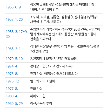
쌍봉면 학용리 431-2의 45평 대지를 매입해 본당
1956. 6. 9.
19평, 사택 10평 건축
조두식, 최하검, 김종열, 김용심 첫 집사 임명(당회장:
1957. 1. 20.
서현식, 전도사: 박용규)
손양원 목사 기념교회로 석조건물 20평 건축, 교인들이
1958. 3. 17~9.
밤과 새벽에직접 선소에서 돌 운반, 애양원 성도들이
30
건축을 도와주다
김채만 씨(김종년 부친)의 땅 학용리 439번지 45평을
1965. 2. 1.
7천 원에 구입
1970. 5. 10.
2,255평, 118평(343평) 매입 확장
1974. 4.
강대상 구입(조기덕 전도사 시무)
1975. 8.
전기 가설, 형광등 아래서 예배드리다
1975. 12.
앰프와 마이크 설치
1977. 8.
전화 가설
1980. 4.
피아노 구입
1980. 5. 29.
정선균 목사 부임