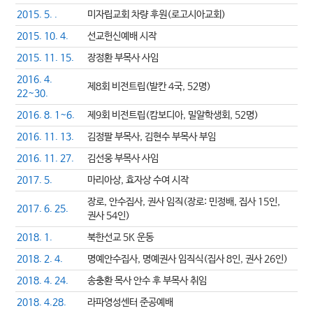
2015. 5. .
미자립교회 차량 후원(로고시아교회)
2015. 10. 4.
선교헌신예배 시작
2015. 11. 15.
장정환 부목사 사임
2016. 4.
제8회 비전트립(발칸 4국, 52명)
22~30.
2016. 8. 1~6.
제9회 비전트립(캄보디아, 밀알학생회, 52명)
2016. 11. 13.
김정팔 부목사, 김현수 부목사 부임
2016. 11. 27.
김선웅 부목사 사임
2017. 5.
마리아상, 효자상 수여 시작
장로, 안수집사, 권사 임직(장로: 민정배, 집사 15인,
2017. 6. 25.
권사 54인)
2018. 1.
북한선교 5K 운동
2018. 2. 4.
명예안수집사, 명예권사 임직식(집사 8인, 권사 26인)
2018. 4. 24.
송충환 목사 안수 후 부목사 취임
2018. 4.28.
라파영성센터 준공예배