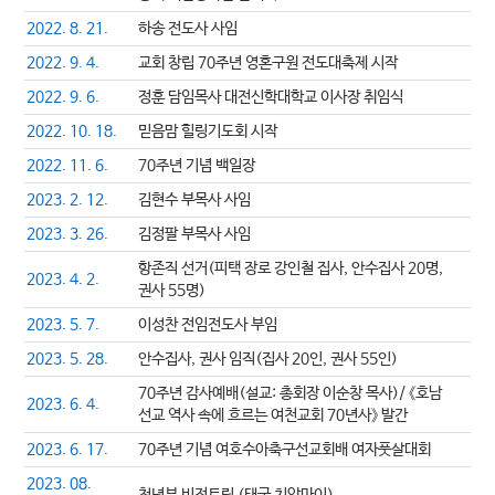
2022. 8. 21.
하송 전도사 사임
2022. 9. 4.
교회 창립 70주년 영혼구원 전도대축제 시작
2022. 9. 6.
정훈 담임목사 대전신학대학교 이사장 취임식
2022. 10. 18.
믿음맘 힐링기도회 시작
2022. 11. 6.
70주년 기념 백일장
2023. 2. 12.
김현수 부목사 사임
2023. 3. 26.
김정팔 부목사 사임
항존직 선거(피택 장로 강인철 집사, 안수집사 20명,
2023. 4. 2.
권사 55명)
2023. 5. 7.
이성찬 전임전도사 부임
2023. 5. 28.
안수집사, 권사 임직(집사 20인, 권사 55인)
70주년 감사예배(설교: 총회장 이순창 목사)/ 《호남
2023. 6. 4.
선교 역사 속에 흐르는 여천교회 70년사》 발간
2023. 6. 17.
70주년 기념 여호수아축구선교회배 여자풋살대회
2023. 08.