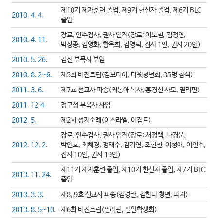
제10기 제자훈련 졸업, 제9기 헌신자 졸업, 제6기 BLC
2010. 4. 4.
졸업
장로, 안수집사, 권사 임직(장로: 이노철, 김정연,
2010. 4. 11.
박상종, 김영화, 황옥희, 김영덕, 집사 1인, 권사 20인)
2010. 5. 26.
김신 부목사 부임
2010. 8. 2~6.
제5회 비전트립(캄보디아, 다윗청년회, 35명 참석)
2011. 3. 6.
제7호 선교사 파송(최동아 목사, 홍경신 사모, 필리핀)
2011. 12.4.
정구성 부목사 사임
2012. 5.
제2회 성지순례(이스라엘, 이집트)
장로, 안수집사, 권사 임직(장로: 서정택, 나경문,
2012. 12. 2.
박인호, 최혜경, 정태수, 김기연, 조현철, 이형애, 이인수,
집사 10인, 권사 19인)
제11기 제자훈련 졸업, 제10기 헌신자 졸업, 제7기 BLC
2013. 11. 24.
졸업
2013. 3. 3.
제8, 9호 선교사 파송(김경란, 김한나 청년, 피지)
2013. 8. 5~10.
제6회 비전트립(필리핀, 밀알학생회)