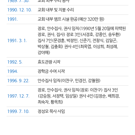
1989. 7. 30.
교회 외부 수리 공사
1990. 12. 10.
교회 내부 및 지붕 수리
1991.
교회 내부 앰프 시설 완공(예산 320만 원)
장로, 안수집사, 권사 임직(1990년 5월 20일에 피택된
장로, 권사, 집사) 장로 3인(서경호, 강종인, 송두환)
1991. 3. 1.
집사 7인(문경훈, 박장민, 신준기, 전창식, 김일곤,
박상철, 김충회) 권사 4인(최옥엽, 이상희, 최성례,
강야매)
1992. 5.
효도관광 시작
1994.
장학금 수여 시작
1996. 9. 22.
안수집사 임직(이찬구, 민경진, 강철원)
장로, 안수집사, 권사 임직(장로: 이찬구) 집사 3인
1997. 12. 7.
(강승원, 서정택, 임상일) 권사 4인(김정순, 배희경,
최숙자, 황옥희)
1999. 7. 10.
정성모 목사 사임