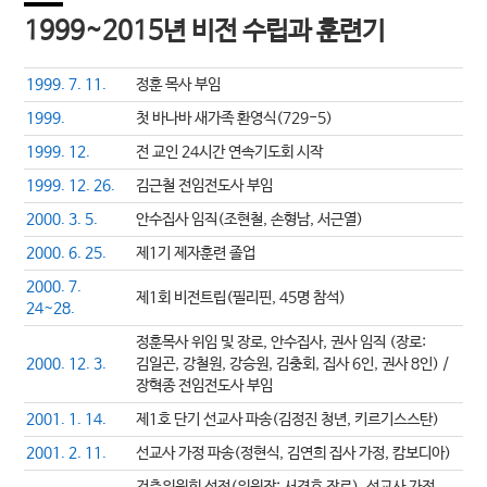
1999~2015년 비전 수립과 훈련기
1999. 7. 11.
정훈 목사 부임
1999.
첫 바나바 새가족 환영식(729-5)
1999. 12.
전 교인 24시간 연속기도회 시작
1999. 12. 26.
김근철 전임전도사 부임
2000. 3. 5.
안수집사 임직(조현철, 손형남, 서근열)
2000. 6. 25.
제1기 제자훈련 졸업
2000. 7.
제1회 비전트립(필리핀, 45명 참석)
24~28.
정훈목사 위임 및 장로, 안수집사, 권사 임직 (장로:
2000. 12. 3.
김일곤, 강철원, 강승원, 김충회, 집사 6인, 권사 8인) /
장혁종 전임전도사 부임
2001. 1. 14.
제1호 단기 선교사 파송(김정진 청년, 키르기스스탄)
2001. 2. 11.
선교사 가정 파송(정현식, 김연희 집사 가정, 캄보디아)