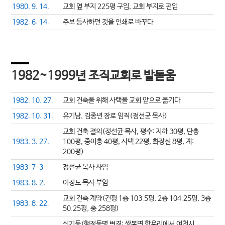
1980. 9. 14.
교회 옆 부지 225평 구입, 교회 부지로 편입
1982. 6. 14.
주보 등사하던 것을 인쇄로 바꾸다
1982~1999년 조직교회로 발돋움
1982. 10. 27.
교회 건축을 위해 사택을 교회 앞으로 옮기다
1982. 10. 31.
유기남, 김종년 장로 임직(정선균 목사)
교회 건축 결의(정선균 목사, 평수: 지하 30평, 단층
1983. 3. 27.
100평, 중이층 40평, 사택 22평, 화장실 8평, 계:
200평)
1983. 7. 3.
정선균 목사 사임
1983. 8. 2.
이징노 목사 부임
교회 건축 계약(건평 1층 103.5평, 2층 104.25평, 3층
1983. 8. 22.
50.25평, 총 258평)
신기동(행정동명 변경: 쌍봉면 학용리에서 여천시