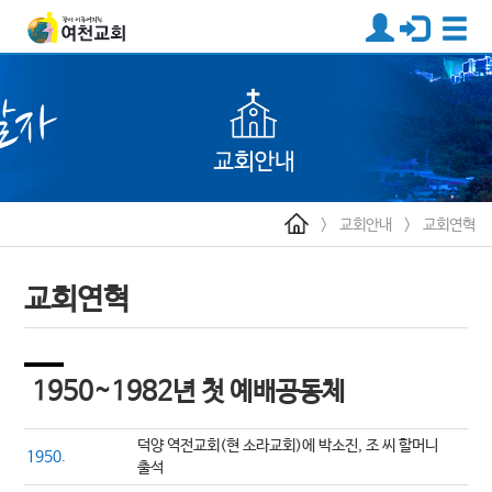
>
교회안내
>
교회연혁
교회연혁
1950~1982년 첫 예배공동체
덕양 역전교회(현 소라교회)에 박소진, 조 씨 할머니
1950.
출석