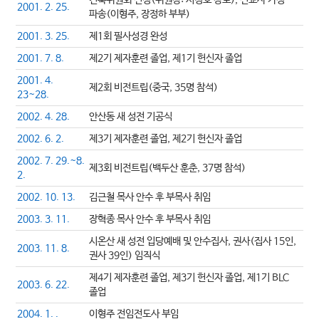
건축위원회 선정(위원장: 서경호 장로), 선교사 가정
2001. 2. 25.
파송(이형주, 장정하 부부)
2001. 3. 25.
제1회 필사성경 완성
2001. 7. 8.
제2기 제자훈련 졸업, 제1기 헌신자 졸업
2001. 4.
제2회 비전트립(중국, 35명 참석)
23~28.
2002. 4. 28.
안산동 새 성전 기공식
2002. 6. 2.
제3기 제자훈련 졸업, 제2기 헌신자 졸업
2002. 7. 29.~8.
제3회 비전트립(백두산 훈춘, 37명 참석)
2.
2002. 10. 13.
김근철 목사 안수 후 부목사 취임
2003. 3. 11.
장혁종 목사 안수 후 부목사 취임
시온산 새 성전 입당예배 및 안수집사, 권사(집사 15인,
2003. 11. 8.
권사 39인) 임직식
제4기 제자훈련 졸업, 제3기 헌신자 졸업, 제1기 BLC
2003. 6. 22.
졸업
2004. 1. .
이형주 전임전도사 부임