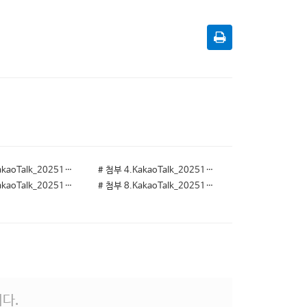
# 첨부 3.KakaoTalk_20251116_112234318_02.jpg
# 첨부 4.KakaoTalk_20251116_112400932.jpg
# 첨부 7.KakaoTalk_20251116_125221578.jpg
# 첨부 8.KakaoTalk_20251116_125221578_01.jpg
다.