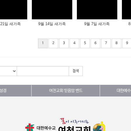
Views
Views
Views
 21일 새가족
9월 14일 새가족
9월 7일 새가족
8
1
2
3
4
5
6
7
8
9
검색
 성경
여천교회 믿음맘 밴드
대한예수