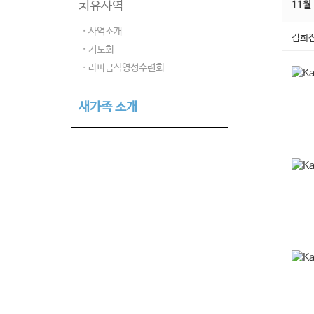
치유사역
11월
· 사역소개
김희
· 기도회
· 라파금식영성수련회
새가족 소개