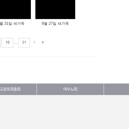
Views
Views
월 31일 새가족
8월 27일 새가족
...
10
21
교장로회총회
여수노회