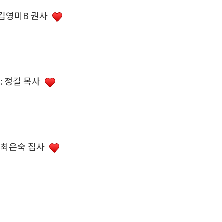
 김영미B 권사
: 정길 목사
: 최은숙 집사