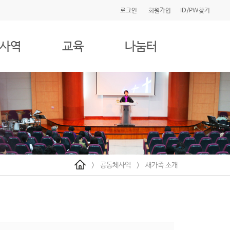
로그인
회원가입
ID/PW찾기
사역
교육
나눔터
>
공동체사역
>
새가족 소개